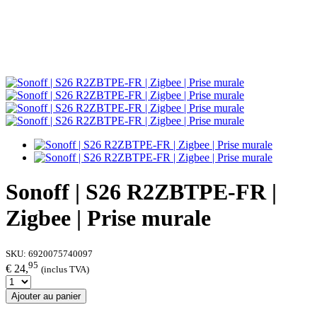
Sonoff | S26 R2ZBTPE-FR |
Zigbee | Prise murale
SKU:
6920075740097
95
€ 24,
(inclus TVA)
Ajouter au panier