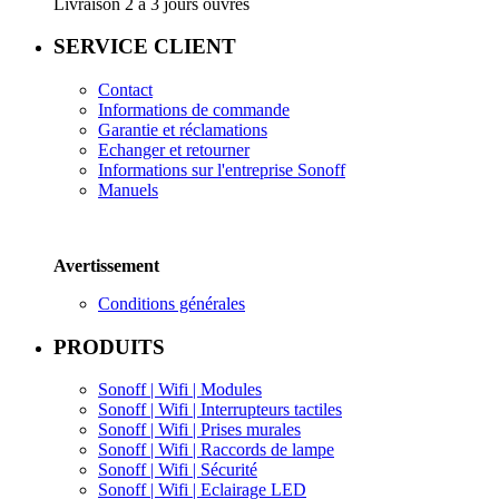
Livraison 2 à 3 jours ouvrés
SERVICE CLIENT
Contact
Informations de commande
Garantie e
t réclamations
Echanger et retourner
Informations sur l'entreprise
Sonoff
Manuels
Avertissement
Conditions générales
PRODUITS
Sonoff | Wifi | Modules
Sonoff | Wifi |
Interrupteurs tactiles
Sonoff | Wifi | Prises murales
Sonoff | Wifi | Raccords de lampe
Sonoff | Wifi | Sécurité
Sonoff | Wifi | E
clairage LED